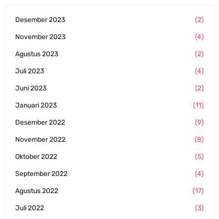
Desember 2023
(2)
November 2023
(4)
Agustus 2023
(2)
Juli 2023
(4)
Juni 2023
(2)
Januari 2023
(11)
Desember 2022
(9)
November 2022
(8)
Oktober 2022
(5)
September 2022
(4)
Agustus 2022
(17)
Juli 2022
(3)