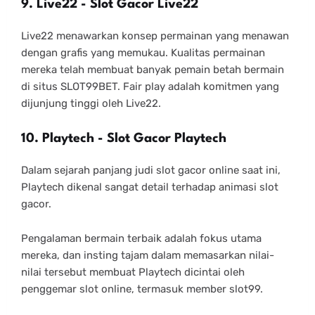
9. Live22 - Slot Gacor Live22
Live22 menawarkan konsep permainan yang menawan
dengan grafis yang memukau. Kualitas permainan
mereka telah membuat banyak pemain betah bermain
di situs SLOT99BET. Fair play adalah komitmen yang
dijunjung tinggi oleh Live22.
10. Playtech - Slot Gacor Playtech
Dalam sejarah panjang judi slot gacor online saat ini,
Playtech dikenal sangat detail terhadap animasi slot
gacor.
Pengalaman bermain terbaik adalah fokus utama
mereka, dan insting tajam dalam memasarkan nilai-
nilai tersebut membuat Playtech dicintai oleh
penggemar slot online, termasuk member slot99.