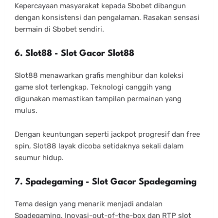
Kepercayaan masyarakat kepada Sbobet dibangun
dengan konsistensi dan pengalaman. Rasakan sensasi
bermain di Sbobet sendiri.
6. Slot88 - Slot Gacor Slot88
Slot88 menawarkan grafis menghibur dan koleksi
game slot terlengkap. Teknologi canggih yang
digunakan memastikan tampilan permainan yang
mulus.
Dengan keuntungan seperti jackpot progresif dan free
spin, Slot88 layak dicoba setidaknya sekali dalam
seumur hidup.
7. Spadegaming - Slot Gacor Spadegaming
Tema design yang menarik menjadi andalan
Spadegaming. Inovasi-out-of-the-box dan RTP slot