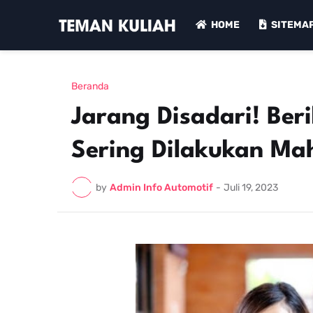
HOME
SITEMA
Beranda
Jarang Disadari! Ber
Sering Dilakukan Ma
by
Admin Info Automotif
-
Juli 19, 2023