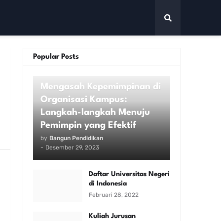
Popular Posts
KAMPUS
Mengasah Kepemimpinan di
Organisasi Kampus:
Langkah-langkah Menuju
Pemimpin yang Efektif
by
Bangun Pendidikan
-
Desember 29, 2023
Daftar Universitas Negeri
di Indonesia
Februari 28, 2022
Kuliah Jurusan