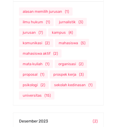
alasan memilih jurusan
(1)
ilmu hukum
(1)
jurnalistik
(3)
jurusan
(7)
kampus
(4)
komunikasi
(2)
mahasiswa
(5)
mahasiswa aktif
(2)
mata kuliah
(1)
organisasi
(2)
proposal
(1)
prospek kerja
(3)
psikologi
(2)
sekolah kedinasan
(1)
universitas
(15)
Desember 2023
(2)